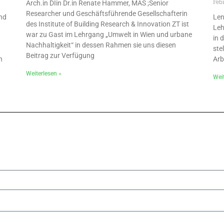
Feb
Arch.in DIin Dr.in Renate Hammer, MAS ;Senior
Researcher und Geschäftsführende Gesellschafterin
nd
Len
des Institute of Building Research & Innovation ZT ist
Leh
war zu Gast im Lehrgang „Umwelt in Wien und urbane
in 
Nachhaltigkeit“ in dessen Rahmen sie uns diesen
ste
Beitrag zur Verfügung
n
Arb
Weiterlesen »
Weit