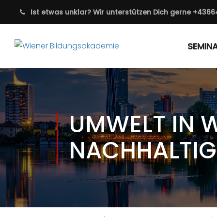
Ist etwas unklar? Wir unterstützen Dich gerne
+4366
SEMIN
UMWELT IN 
NACHHALTIG