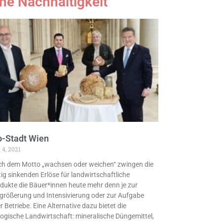
ne Nachhaltigkeit
o-Stadt Wien
 4, 2021
h dem Motto „wachsen oder weichen“ zwingen die
tig sinkenden Erlöse für landwirtschaftliche
dukte die Bäuer*innen heute mehr denn je zur
größerung und Intensivierung oder zur Aufgabe
er Betriebe. Eine Alternative dazu bietet die
logische Landwirtschaft: mineralische Düngemittel,