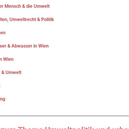
Der Mensch & die Umwelt
dten, Umweltrecht & Politik
ien
sser & Abwasser in Wien
in Wien
r & Umwelt
t
ung