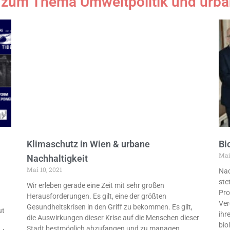
 zum Thema Umweltpolitik und urba
Klimaschutz in Wien & urbane
Bi
Mai
Nachhaltigkeit
Mai 10, 2021
Nac
ste
Wir erleben gerade eine Zeit mit sehr großen
Pro
Herausforderungen. Es gilt, eine der größten
Ver
Gesundheitskrisen in den Griff zu bekommen. Es gilt,
ut
ihr
die Auswirkungen dieser Krise auf die Menschen dieser
bio
Stadt bestmöglich abzufangen und zu managen.