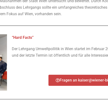
en Maßnahmen der Stadt Wien untersucht und bewertet. Durch Ko
Abschluss des Lehrgangs sollte ein umfangreiches theoretisches
em Fokus auf Wien, vorhanden sein.
“Hard Facts”
Der Lehrgang Umweltpollitik in Wien startet im Februar 20
und der letzte Termin ist öffentlich und für alle Interess
Fragen an kaiser@wiener-b