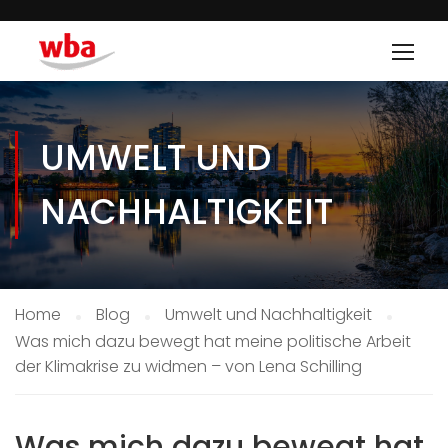
UMWELT UND
NACHHALTIGKEIT
Home
Blog
Umwelt und Nachhaltigkeit
Was mich dazu bewegt hat meine politische Arbeit
der Klimakrise zu widmen – von Lena Schilling
Was mich dazu bewegt hat