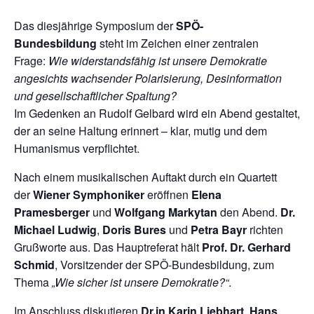
Das diesjährige Symposium der
SPÖ-
Bundesbildung
steht im Zeichen einer zentralen
Frage:
Wie widerstandsfähig ist unsere Demokratie
angesichts wachsender Polarisierung, Desinformation
und gesellschaftlicher Spaltung?
Im Gedenken an Rudolf Gelbard wird ein Abend gestaltet,
der an seine Haltung erinnert – klar, mutig und dem
Humanismus verpflichtet.
Nach einem musikalischen Auftakt durch ein Quartett
der
Wiener Symphoniker
eröffnen
Elena
Pramesberger
und
Wolfgang Markytan
den Abend.
Dr.
Michael Ludwig
,
Doris Bures
und
Petra Bayr
richten
Grußworte aus. Das Hauptreferat hält
Prof. Dr. Gerhard
Schmid
, Vorsitzender der SPÖ-Bundesbildung, zum
Thema
„Wie sicher ist unsere Demokratie?“
.
Im Anschluss diskutieren
Dr.in Karin Liebhart
,
Hans