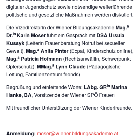
digitaler Jugendschutz sowie notwendige weiterführende
politische und gesetzliche Maßnahmen werden diskutiert.
a
Die Vizedirektorin der Wiener Bildungsakademie
Mag.
in
Dr.
Karin Moser
führt ein Gespräch mit
DSA Ursula
Kussyk
(Leiterin Frauenberatung Notruf bei sexueller
a
Gewalt),
Mag.
Anita Pinter
(Ecpat, Kinderschutz online),
a
Mag.
Patricia Hofmann
(Rechtsanwältin, Schwerpunkt
a
Opferschutz),
MMag.
Lynn Claude
(Pädagogische
Leitung, Familienzentrum friends)
in
Begrüßung und einleitende Worte:
LAbg. GR
Marina
Hanke, BA
, Vorsitzende der Wiener SPÖ Frauen
Mit freundlicher Unterstützung der Wiener Kinderfreunde.
Anmeldung:
moser@wiener-bildungsakademie.at