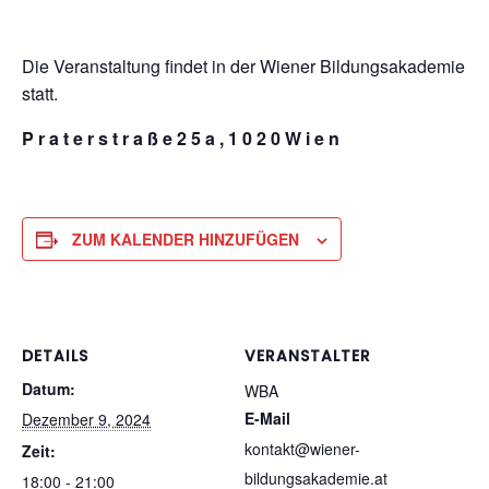
Die Veranstaltung findet in der Wiener Bildungsakademie
statt.
P r a t e r s t r a ß e 2 5 a , 1 0 2 0 W i e n
ZUM KALENDER HINZUFÜGEN
DETAILS
VERANSTALTER
Datum:
WBA
E-Mail
Dezember 9, 2024
kontakt@wiener-
Zeit:
bildungsakademie.at
18:00 - 21:00