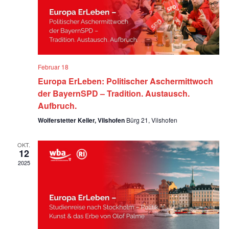
Navig
Februar 18
Europa ErLeben: Politischer Aschermittwoch
der BayernSPD – Tradition. Austausch.
Aufbruch.
Wolferstetter Keller, Vilshofen
Bürg 21, Vilshofen
OKT.
12
2025