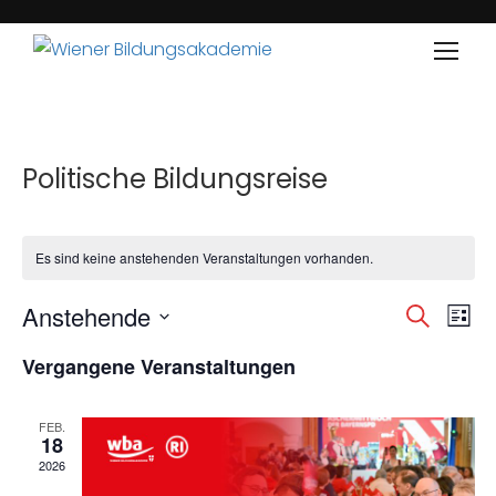
Politische Bildungsreise
Es sind keine anstehenden Veranstaltungen vorhanden.
Anstehende
Veran
Ve
SUCHE
LISTE
Datum
An
Such
Vergangene Veranstaltungen
wählen.
Na
und
FEB.
18
Ansic
2026