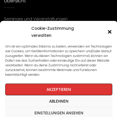
Übersicht
Seminare und Veranstaltungen
Cookie-Zustimmung
Lehrgänge
verwalten
WBA: Direktion und Team
Um dir ein optimales Erlebnis zu bieten, verwenden wir Technologien
Impressum
/
Datenschutz
wie Cookies, um Geräteinformationen zu speichern und/oder darauf
zuzugreifen. Wenn du diesen Technologien zustimmst, können wir
Cookie-Richtlinie
Daten wie das Surfverhalten oder eindeutige IDs auf dieser Website
verarbeiten. Wenn du deine Zustimmung nicht erteilst oder
zurückziehst, können bestimmte Merkmale und Funktionen
beeinträchtigt werden.
AKZEPTIEREN
ABLEHNEN
EINSTELLUNGEN ANSEHEN