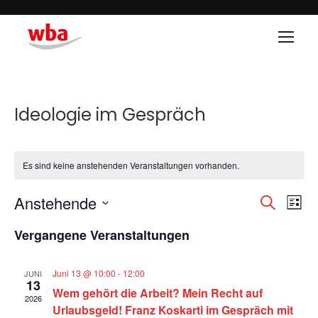
Ideologie im Gespräch
Es sind keine anstehenden Veranstaltungen vorhanden.
Anstehende
Veran
Ve
SUCHE
LISTE
Datum
An
Such
Vergangene Veranstaltungen
wählen.
Na
und
Juni 13 @ 10:00
-
12:00
JUNI
13
Wem gehört die Arbeit? Mein Recht auf
Ansic
2026
Urlaubsgeld! Franz Koskarti im Gespräch mit