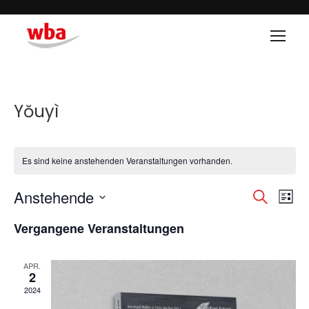
Yŏuyì
Es sind keine anstehenden Veranstaltungen vorhanden.
Anstehende
Veran
Ve
SUCHE
LISTE
Datum
An
Such
Vergangene Veranstaltungen
wählen.
Na
und
APR.
2
Ansic
2024