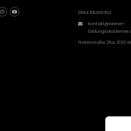
0664 88455352
kontakt@wiener-
bildungsakademie.
Praterstraße 25a, 1020 W