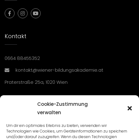
Kontakt
0664 88455352
kontakt@wiener-bildungsakademie.at
Praterstraße 25a, 1020 Wien
Übersicht
Cookie-Zustimmung
verwalten
Seminare und Veranstaltungen
Um dir ein optimales Erlebnis zu bieten, verwenden wir
Technologien wie Cookies, um Geräteinformationen zu speichern
Lehrgänge
und/oder darauf zuzugreifen. Wenn du diesen Technologien