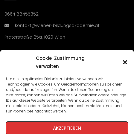
0664 88455352
kontakt@wiener-bildungsakademie.at
Praterstraße 25a, 1020 Wien
Übersicht
Cookie-Zustimmung
verwalten
Seminare und Veranstaltungen
Um dir ein optimales Erlebnis zu bieten, verwenden wir
Technologien wie Cookies, um Geräteinformationen zu speichern
Lehrgänge
und/oder darauf zuzugreifen. Wenn du diesen Technologien
zustimmst, können wir Daten wie das Surfverhalten oder eindeutige
WBA: Direktion und Team
IDs auf dieser Website verarbeiten. Wenn du deine Zustimmung
nicht erteilst oder zurückziehst, können bestimmte Merkmale und
Impressum
/
Datenschutz
Funktionen beeinträchtigt werden.
Cookie-Richtlinie
AKZEPTIEREN