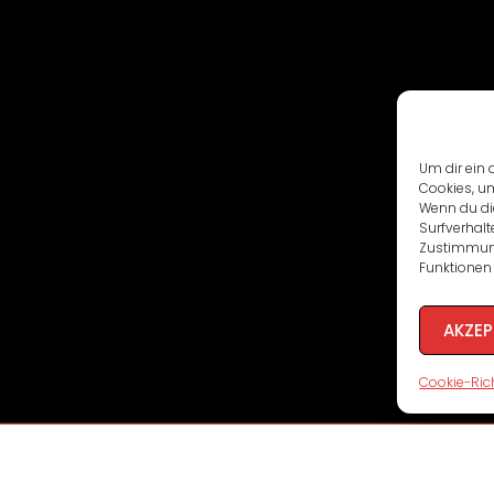
Um dir ein 
Cookies, u
Wenn du di
Surfverhalt
Zustimmung
Funktionen 
AKZEP
Cookie-Rich