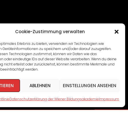
Cookie-Zustimmung verwalten
optimales Erlebnis zu bieten, verwenden wir Technologien wie
m Geräteinformationen zu speichern und/oder darauf zuzugreifen.
esen Technologien zustimmst, können wir Daten wie das
en oder eindeutige IDs auf dieser Website verarbeiten. Wenn du deine
 nicht erteilst oder zurückziehst, können bestimmte Merkmale und
beeinträchtigt werden.
TIEREN
ABLEHNEN
EINSTELLUNGEN ANSEHEN
tlinie
Datenschutzerklärung der Wiener Bildungsakademie
Impressum