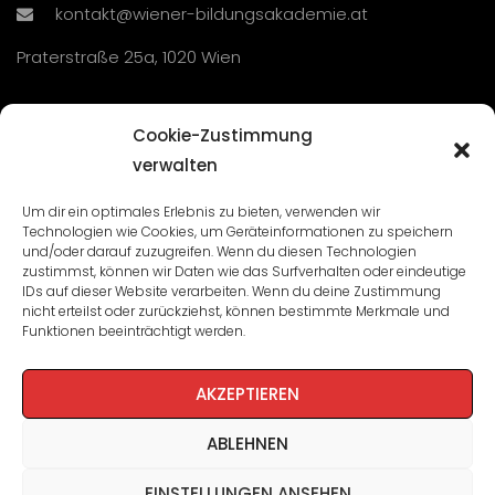
kontakt@wiener-bildungsakademie.at
Praterstraße 25a, 1020 Wien
Übersicht
Cookie-Zustimmung
verwalten
Seminare und Veranstaltungen
Um dir ein optimales Erlebnis zu bieten, verwenden wir
Technologien wie Cookies, um Geräteinformationen zu speichern
Lehrgänge
und/oder darauf zuzugreifen. Wenn du diesen Technologien
zustimmst, können wir Daten wie das Surfverhalten oder eindeutige
WBA: Direktion und Team
IDs auf dieser Website verarbeiten. Wenn du deine Zustimmung
nicht erteilst oder zurückziehst, können bestimmte Merkmale und
Impressum
/
Datenschutz
Funktionen beeinträchtigt werden.
Cookie-Richtlinie
AKZEPTIEREN
ABLEHNEN
EINSTELLUNGEN ANSEHEN