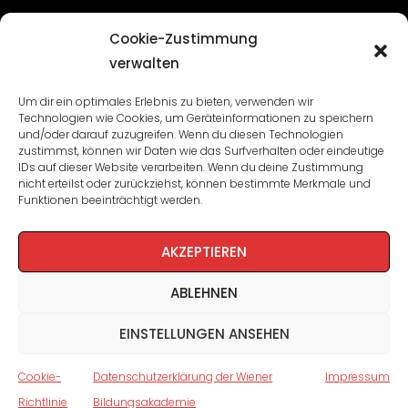
Übersicht
Cookie-Zustimmung
verwalten
Seminare und Veranstaltungen
Um dir ein optimales Erlebnis zu bieten, verwenden wir
Technologien wie Cookies, um Geräteinformationen zu speichern
Lehrgänge
und/oder darauf zuzugreifen. Wenn du diesen Technologien
zustimmst, können wir Daten wie das Surfverhalten oder eindeutige
WBA: Direktion und Team
IDs auf dieser Website verarbeiten. Wenn du deine Zustimmung
nicht erteilst oder zurückziehst, können bestimmte Merkmale und
Impressum
/
Datenschutz
Funktionen beeinträchtigt werden.
Cookie-Richtlinie
AKZEPTIEREN
ABLEHNEN
EINSTELLUNGEN ANSEHEN
Cookie-
Datenschutzerklärung der Wiener
Impressum
Richtlinie
Bildungsakademie