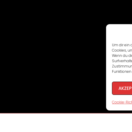
Um dir ein 
Cookies, u
Wenn du di
Surfverhalt
Zustimmung
Funktionen 
AKZEP
Cookie-Rich