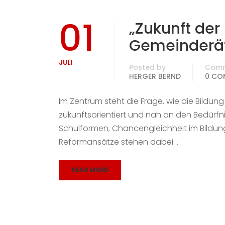
01
„Zukunft der
Gemeinderät
JULI
Posted by
Com
HERGER BERND
0 CO
Im Zentrum steht die Frage, wie die Bildung
zukunftsorientiert und nah an den Bedür
Schulformen, Chancengleichheit im Bildu
Reformansätze stehen dabei …
READ MORE