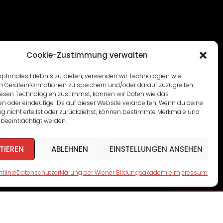
Cookie-Zustimmung verwalten
optimales Erlebnis zu bieten, verwenden wir Technologien wie
m Geräteinformationen zu speichern und/oder darauf zuzugreifen.
esen Technologien zustimmst, können wir Daten wie das
en oder eindeutige IDs auf dieser Website verarbeiten. Wenn du deine
 nicht erteilst oder zurückziehst, können bestimmte Merkmale und
beeinträchtigt werden.
TIEREN
ABLEHNEN
EINSTELLUNGEN ANSEHEN
tlinie
Datenschutzerklärung der Wiener Bildungsakademie
Impressum