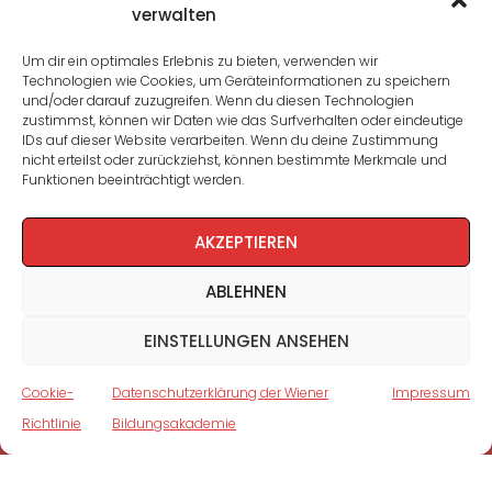
verwalten
Seminare und Veranstaltungen
Um dir ein optimales Erlebnis zu bieten, verwenden wir
Technologien wie Cookies, um Geräteinformationen zu speichern
Lehrgänge
und/oder darauf zuzugreifen. Wenn du diesen Technologien
zustimmst, können wir Daten wie das Surfverhalten oder eindeutige
WBA: Direktion und Team
IDs auf dieser Website verarbeiten. Wenn du deine Zustimmung
nicht erteilst oder zurückziehst, können bestimmte Merkmale und
Impressum
/
Datenschutz
Funktionen beeinträchtigt werden.
Cookie-Richtlinie
AKZEPTIEREN
ABLEHNEN
EINSTELLUNGEN ANSEHEN
Cookie-
Datenschutzerklärung der Wiener
Impressum
Richtlinie
Bildungsakademie