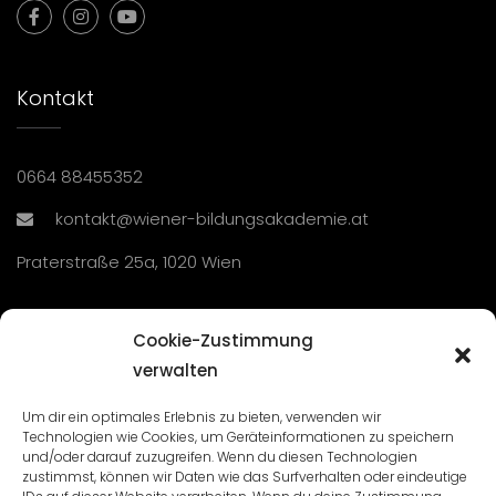
Kontakt
0664 88455352
kontakt@wiener-bildungsakademie.at
Praterstraße 25a, 1020 Wien
Übersicht
Cookie-Zustimmung
verwalten
Seminare und Veranstaltungen
Um dir ein optimales Erlebnis zu bieten, verwenden wir
Technologien wie Cookies, um Geräteinformationen zu speichern
Lehrgänge
und/oder darauf zuzugreifen. Wenn du diesen Technologien
zustimmst, können wir Daten wie das Surfverhalten oder eindeutige
WBA: Direktion und Team