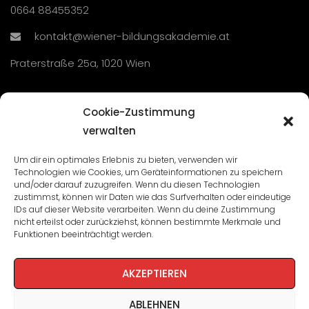
0664 88455352
kontakt@wiener-bildungsakademie.at
Praterstraße 25a, 1020 Wien
Übersicht
Cookie-Zustimmung
verwalten
Seminare und Veranstaltungen
Um dir ein optimales Erlebnis zu bieten, verwenden wir
Technologien wie Cookies, um Geräteinformationen zu speichern
Lehrgänge
und/oder darauf zuzugreifen. Wenn du diesen Technologien
zustimmst, können wir Daten wie das Surfverhalten oder eindeutige
WBA: Direktion und Team
IDs auf dieser Website verarbeiten. Wenn du deine Zustimmung
nicht erteilst oder zurückziehst, können bestimmte Merkmale und
Impressum
/
Datenschutz
Funktionen beeinträchtigt werden.
Cookie-Richtlinie
AKZEPTIEREN
ABLEHNEN