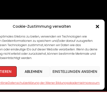
Cookie-Zustimmung verwalten
optimales Erlebnis zu bieten, verwenden wir Technologien wie
m Geräteinformationen zu speichern und/oder darauf zuzugreifen.
esen Technologien zustimmst, können wir Daten wie das
en oder eindeutige IDs auf dieser Website verarbeiten. Wenn du deine
 nicht erteilst oder zurückziehst, können bestimmte Merkmale und
beeinträchtigt werden.
TIEREN
ABLEHNEN
EINSTELLUNGEN ANSEHEN
tlinie
Datenschutzerklärung der Wiener Bildungsakademie
Impressum