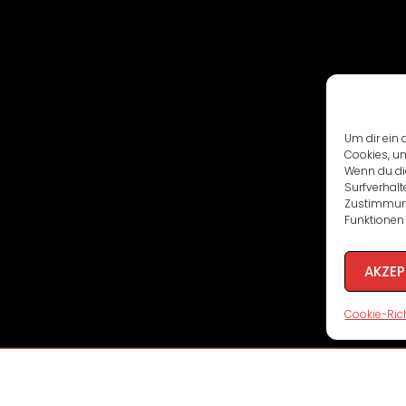
Um dir ein 
Cookies, u
Wenn du di
Surfverhalt
Zustimmung
Funktionen 
AKZEP
Cookie-Rich