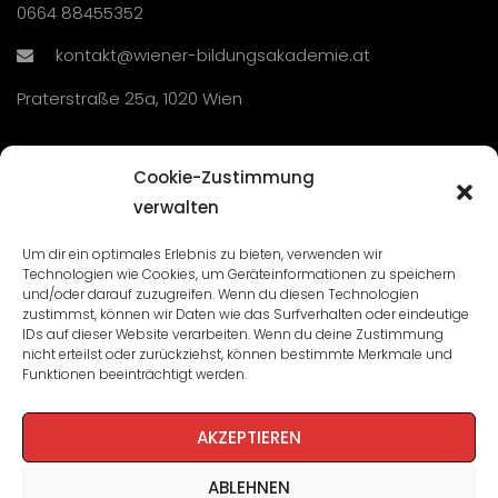
0664 88455352
kontakt@wiener-bildungsakademie.at
Praterstraße 25a, 1020 Wien
Übersicht
Cookie-Zustimmung
verwalten
Seminare und Veranstaltungen
Um dir ein optimales Erlebnis zu bieten, verwenden wir
Technologien wie Cookies, um Geräteinformationen zu speichern
Lehrgänge
und/oder darauf zuzugreifen. Wenn du diesen Technologien
zustimmst, können wir Daten wie das Surfverhalten oder eindeutige
WBA: Direktion und Team
IDs auf dieser Website verarbeiten. Wenn du deine Zustimmung
nicht erteilst oder zurückziehst, können bestimmte Merkmale und
Impressum
/
Datenschutz
Funktionen beeinträchtigt werden.
Cookie-Richtlinie
AKZEPTIEREN
ABLEHNEN