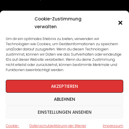
Übersicht
Cookie-Zustimmung
verwalten
Seminare und Veranstaltungen
Um dir ein optimales Erlebnis zu bieten, verwenden wir
Technologien wie Cookies, um Geräteinformationen zu speichern
Lehrgänge
und/oder darauf zuzugreifen. Wenn du diesen Technologien
zustimmst, können wir Daten wie das Surfverhalten oder eindeutige
WBA: Direktion und Team
IDs auf dieser Website verarbeiten. Wenn du deine Zustimmung
nicht erteilst oder zurückziehst, können bestimmte Merkmale und
Impressum
/
Datenschutz
Funktionen beeinträchtigt werden.
Cookie-Richtlinie
AKZEPTIEREN
ABLEHNEN
EINSTELLUNGEN ANSEHEN
Cookie-
Datenschutzerklärung der Wiener
Impressum