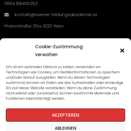
0664 88455352
kontakt@wiener-bildungsakademie.at
Praterstraße 25a, 1020 Wien
Übersicht
Cookie-Zustimmung
verwalten
Seminare und Veranstaltungen
Um dir ein optimales Erlebnis zu bieten, verwenden wir
Technologien wie Cookies, um Geräteinformationen zu speichern
Lehrgänge
und/oder darauf zuzugreifen. Wenn du diesen Technologien
zustimmst, können wir Daten wie das Surfverhalten oder eindeutige
WBA: Direktion und Team
IDs auf dieser Website verarbeiten. Wenn du deine Zustimmung
nicht erteilst oder zurückziehst, können bestimmte Merkmale und
Impressum
/
Datenschutz
Funktionen beeinträchtigt werden.
Cookie-Richtlinie
AKZEPTIEREN
ABLEHNEN