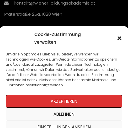
kontakt@wiener-bildungsakademie.at
Praterstraße 25a, 1020 Wien
Übersicht
Cookie-Zustimmung
verwalten
Seminare und Veranstaltungen
Um dir ein optimales Erlebnis zu bieten, verwenden wir
Technologien wie Cookies, um Geräteinformationen zu speichern
Lehrgänge
und/oder darauf zuzugreifen. Wenn du diesen Technologien
zustimmst, können wir Daten wie das Surfverhalten oder eindeutige
WBA: Direktion und Team
IDs auf dieser Website verarbeiten. Wenn du deine Zustimmung
nicht erteilst oder zurückziehst, können bestimmte Merkmale und
Impressum
/
Datenschutz
Funktionen beeinträchtigt werden.
Cookie-Richtlinie
AKZEPTIEREN
ABLEHNEN
EINSTELLUNGEN ANSEHEN