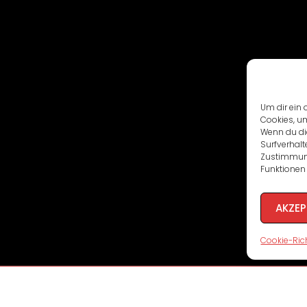
Um dir ein 
Cookies, u
Wenn du di
Surfverhalt
Zustimmung
Funktionen 
AKZEP
Cookie-Rich