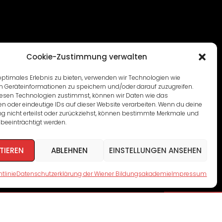
Cookie-Zustimmung verwalten
optimales Erlebnis zu bieten, verwenden wir Technologien wie
m Geräteinformationen zu speichern und/oder darauf zuzugreifen.
esen Technologien zustimmst, können wir Daten wie das
en oder eindeutige IDs auf dieser Website verarbeiten. Wenn du deine
 nicht erteilst oder zurückziehst, können bestimmte Merkmale und
beeinträchtigt werden.
TIEREN
ABLEHNEN
EINSTELLUNGEN ANSEHEN
tlinie
Datenschutzerklärung der Wiener Bildungsakademie
Impressum