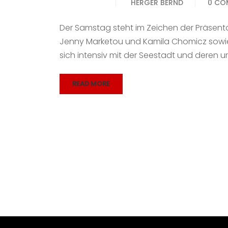
HERGER BERND
0 CO
Der Samstag steht im Zeichen der Präsenta
Jenny Marketou und Kamila Chomicz sowie 
sich intensiv mit der Seestadt und deren
READ MORE