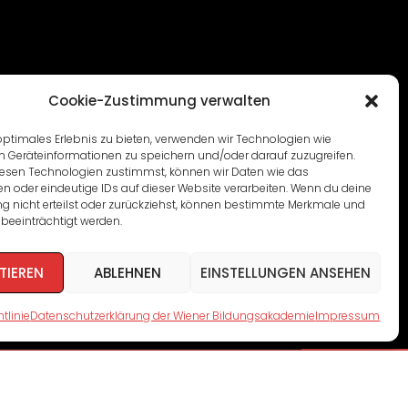
Cookie-Zustimmung verwalten
optimales Erlebnis zu bieten, verwenden wir Technologien wie
m Geräteinformationen zu speichern und/oder darauf zuzugreifen.
esen Technologien zustimmst, können wir Daten wie das
en oder eindeutige IDs auf dieser Website verarbeiten. Wenn du deine
 nicht erteilst oder zurückziehst, können bestimmte Merkmale und
beeinträchtigt werden.
TIEREN
ABLEHNEN
EINSTELLUNGEN ANSEHEN
tlinie
Datenschutzerklärung der Wiener Bildungsakademie
Impressum