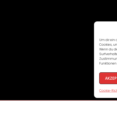
Um dir ein 
Cookies, u
Wenn du di
Surfverhalt
Zustimmung
Funktionen 
AKZEP
Cookie-Rich