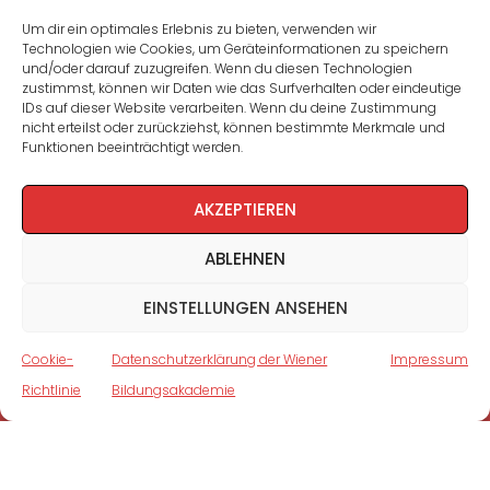
Seminare und Veranstaltungen
Um dir ein optimales Erlebnis zu bieten, verwenden wir
Technologien wie Cookies, um Geräteinformationen zu speichern
Lehrgänge
und/oder darauf zuzugreifen. Wenn du diesen Technologien
zustimmst, können wir Daten wie das Surfverhalten oder eindeutige
WBA: Direktion und Team
IDs auf dieser Website verarbeiten. Wenn du deine Zustimmung
nicht erteilst oder zurückziehst, können bestimmte Merkmale und
Impressum
/
Datenschutz
Funktionen beeinträchtigt werden.
Cookie-Richtlinie
AKZEPTIEREN
ABLEHNEN
EINSTELLUNGEN ANSEHEN
Cookie-
Datenschutzerklärung der Wiener
Impressum
Richtlinie
Bildungsakademie