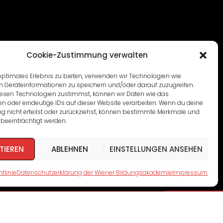
Cookie-Zustimmung verwalten
optimales Erlebnis zu bieten, verwenden wir Technologien wie
m Geräteinformationen zu speichern und/oder darauf zuzugreifen.
esen Technologien zustimmst, können wir Daten wie das
en oder eindeutige IDs auf dieser Website verarbeiten. Wenn du deine
 nicht erteilst oder zurückziehst, können bestimmte Merkmale und
beeinträchtigt werden.
TIEREN
ABLEHNEN
EINSTELLUNGEN ANSEHEN
tlinie
Datenschutzerklärung der Wiener Bildungsakademie
Impressum