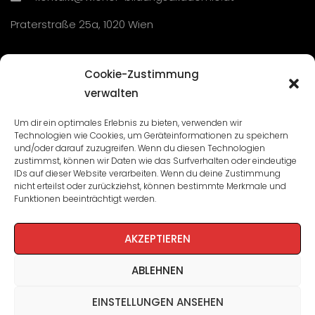
Praterstraße 25a, 1020 Wien
Übersicht
Cookie-Zustimmung
verwalten
Seminare und Veranstaltungen
Um dir ein optimales Erlebnis zu bieten, verwenden wir
Technologien wie Cookies, um Geräteinformationen zu speichern
Lehrgänge
und/oder darauf zuzugreifen. Wenn du diesen Technologien
zustimmst, können wir Daten wie das Surfverhalten oder eindeutige
WBA: Direktion und Team
IDs auf dieser Website verarbeiten. Wenn du deine Zustimmung
nicht erteilst oder zurückziehst, können bestimmte Merkmale und
Impressum
/
Datenschutz
Funktionen beeinträchtigt werden.
Cookie-Richtlinie
AKZEPTIEREN
ABLEHNEN
EINSTELLUNGEN ANSEHEN