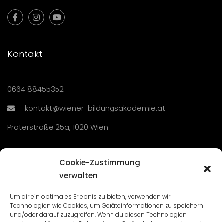
Kontakt
0664 88455352
kontakt@wiener-bildungsakademie.at
Praterstraße 25a, 1020 Wien
Übersicht
Cookie-Zustimmung
verwalten
Seminare und Veranstaltungen
Um dir ein optimales Erlebnis zu bieten, verwenden wir
Technologien wie Cookies, um Geräteinformationen zu speichern
Lehrgänge
und/oder darauf zuzugreifen. Wenn du diesen Technologien