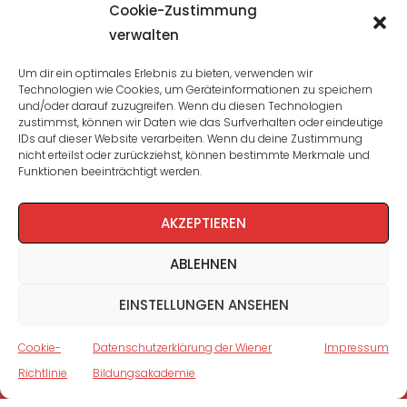
Übersicht
Cookie-Zustimmung
verwalten
Seminare und Veranstaltungen
Um dir ein optimales Erlebnis zu bieten, verwenden wir
Technologien wie Cookies, um Geräteinformationen zu speichern
Lehrgänge
und/oder darauf zuzugreifen. Wenn du diesen Technologien
zustimmst, können wir Daten wie das Surfverhalten oder eindeutige
WBA: Direktion und Team
IDs auf dieser Website verarbeiten. Wenn du deine Zustimmung
nicht erteilst oder zurückziehst, können bestimmte Merkmale und
Impressum
/
Datenschutz
Funktionen beeinträchtigt werden.
Cookie-Richtlinie
AKZEPTIEREN
ABLEHNEN
EINSTELLUNGEN ANSEHEN
Cookie-
Datenschutzerklärung der Wiener
Impressum
Richtlinie
Bildungsakademie