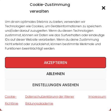
Übersicht
Cookie-Zustimmung
verwalten
Seminare und Veranstaltungen
Um dir ein optimales Erlebnis zu bieten, verwenden wir
Technologien wie Cookies, um Geräteinformationen zu speichern
Lehrgänge
und/oder darauf zuzugreifen. Wenn du diesen Technologien
zustimmst, können wir Daten wie das Surfverhalten oder eindeutige
WBA: Direktion und Team
IDs auf dieser Website verarbeiten. Wenn du deine Zustimmung
nicht erteilst oder zurückziehst, können bestimmte Merkmale und
Impressum
/
Datenschutz
Funktionen beeinträchtigt werden.
Cookie-Richtlinie
AKZEPTIEREN
ABLEHNEN
EINSTELLUNGEN ANSEHEN
Cookie-
Datenschutzerklärung der Wiener
Impressum
Richtlinie
Bildungsakademie