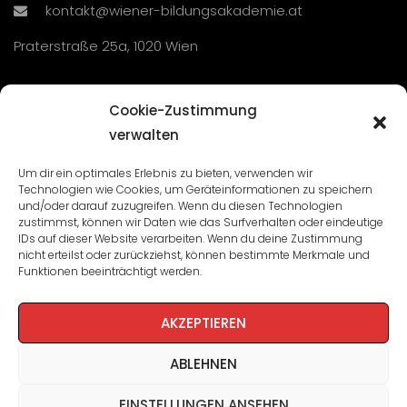
kontakt@wiener-bildungsakademie.at
Praterstraße 25a, 1020 Wien
Übersicht
Cookie-Zustimmung
verwalten
Seminare und Veranstaltungen
Um dir ein optimales Erlebnis zu bieten, verwenden wir
Technologien wie Cookies, um Geräteinformationen zu speichern
Lehrgänge
und/oder darauf zuzugreifen. Wenn du diesen Technologien
zustimmst, können wir Daten wie das Surfverhalten oder eindeutige
WBA: Direktion und Team
IDs auf dieser Website verarbeiten. Wenn du deine Zustimmung
nicht erteilst oder zurückziehst, können bestimmte Merkmale und
Impressum
/
Datenschutz
Funktionen beeinträchtigt werden.
Cookie-Richtlinie
AKZEPTIEREN
ABLEHNEN
EINSTELLUNGEN ANSEHEN