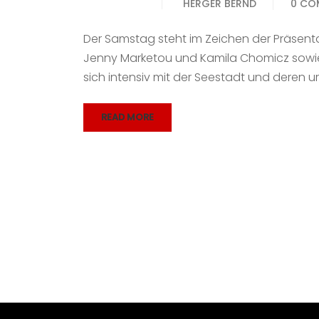
HERGER BERND
0 CO
Der Samstag steht im Zeichen der Präsenta
Jenny Marketou und Kamila Chomicz sowie 
sich intensiv mit der Seestadt und deren
READ MORE