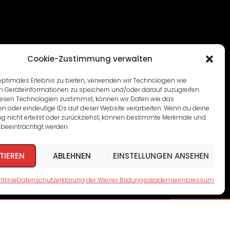
Cookie-Zustimmung verwalten
optimales Erlebnis zu bieten, verwenden wir Technologien wie
m Geräteinformationen zu speichern und/oder darauf zuzugreifen.
esen Technologien zustimmst, können wir Daten wie das
en oder eindeutige IDs auf dieser Website verarbeiten. Wenn du deine
 nicht erteilst oder zurückziehst, können bestimmte Merkmale und
beeinträchtigt werden.
TIEREN
ABLEHNEN
EINSTELLUNGEN ANSEHEN
tlinie
Datenschutzerklärung der Wiener Bildungsakademie
Impressum