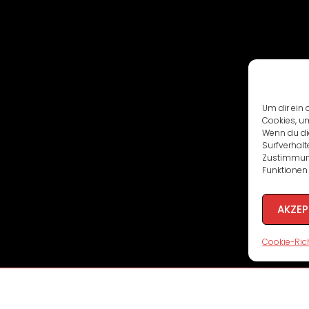
Um dir ein 
Cookies, u
Wenn du di
Surfverhalt
Zustimmung
Funktionen 
AKZEP
Cookie-Rich