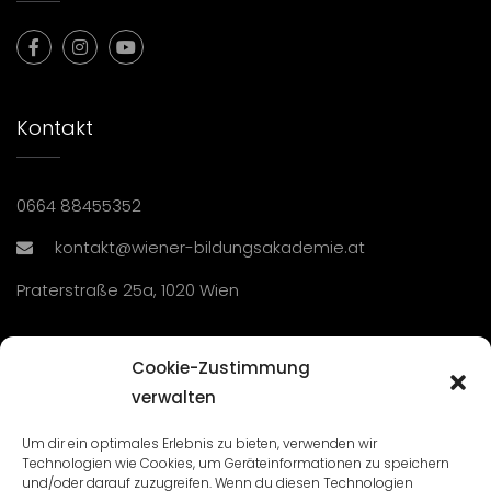
Kontakt
0664 88455352
kontakt@wiener-bildungsakademie.at
Praterstraße 25a, 1020 Wien
Übersicht
Cookie-Zustimmung
verwalten
Seminare und Veranstaltungen
Um dir ein optimales Erlebnis zu bieten, verwenden wir
Technologien wie Cookies, um Geräteinformationen zu speichern
Lehrgänge
und/oder darauf zuzugreifen. Wenn du diesen Technologien