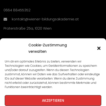
0664 88455352
kontakt@wiener-bildungsakademie.at
Praterstraße 25a, 1020 Wien
Übersicht
Cookie-Zustimmung
verwalten
Seminare und Veranstaltungen
Um dir ein optimales Erlebnis zu bieten, verwenden wir
Technologien wie Cookies, um Geräteinformationen zu speichern
Lehrgänge
und/oder darauf zuzugreifen. Wenn du diesen Technologien
zustimmst, können wir Daten wie das Surfverhalten oder eindeutige
WBA: Direktion und Team
IDs auf dieser Website verarbeiten. Wenn du deine Zustimmung
nicht erteilst oder zurückziehst, können bestimmte Merkmale und
Impressum
/
Datenschutz
Funktionen beeinträchtigt werden.
Cookie-Richtlinie
AKZEPTIEREN