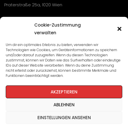
Praterstraße 25a, 1020 Wien
Übersicht
Cookie-Zustimmung
verwalten
Seminare und Veranstaltungen
Um dir ein optimales Erlebnis zu bieten, verwenden wir
Technologien wie Cookies, um Geräteinformationen zu speichern
Lehrgänge
und/oder darauf zuzugreifen. Wenn du diesen Technologien
zustimmst, können wir Daten wie das Surfverhalten oder eindeutige
WBA: Direktion und Team
IDs auf dieser Website verarbeiten. Wenn du deine Zustimmung
nicht erteilst oder zurückziehst, können bestimmte Merkmale und
Impressum
/
Datenschutz
Funktionen beeinträchtigt werden.
Cookie-Richtlinie
AKZEPTIEREN
ABLEHNEN
EINSTELLUNGEN ANSEHEN