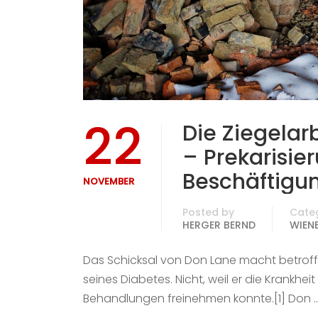
22
Die Ziegelar
– Prekarisie
Beschäftigu
NOVEMBER
Posted by
Cate
HERGER BERND
WIENE
Das Schicksal von Don Lane macht betroffe
seines Diabetes. Nicht, weil er die Krankhei
Behandlungen freinehmen konnte.[1] Don 