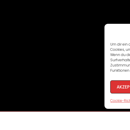
Um dir ein 
Cookies, u
Wenn du di
Surfverhalt
Zustimmung
Funktionen 
AKZEP
Cookie-Rich