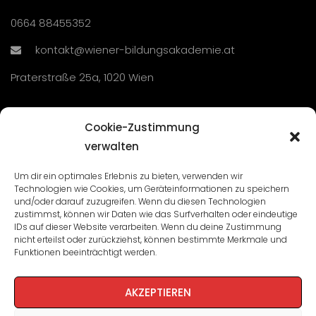
0664 88455352
kontakt@wiener-bildungsakademie.at
Praterstraße 25a, 1020 Wien
Übersicht
Cookie-Zustimmung
verwalten
Seminare und Veranstaltungen
Um dir ein optimales Erlebnis zu bieten, verwenden wir
Technologien wie Cookies, um Geräteinformationen zu speichern
Lehrgänge
und/oder darauf zuzugreifen. Wenn du diesen Technologien
zustimmst, können wir Daten wie das Surfverhalten oder eindeutige
WBA: Direktion und Team
IDs auf dieser Website verarbeiten. Wenn du deine Zustimmung
nicht erteilst oder zurückziehst, können bestimmte Merkmale und
Impressum
/
Datenschutz
Funktionen beeinträchtigt werden.
Cookie-Richtlinie
AKZEPTIEREN