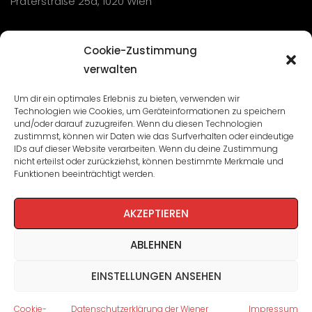
Praterstraße 25a, 1020 Wien
Übersicht
Cookie-Zustimmung
verwalten
Seminare und Veranstaltungen
Um dir ein optimales Erlebnis zu bieten, verwenden wir
Technologien wie Cookies, um Geräteinformationen zu speichern
Lehrgänge
und/oder darauf zuzugreifen. Wenn du diesen Technologien
zustimmst, können wir Daten wie das Surfverhalten oder eindeutige
WBA: Direktion und Team
IDs auf dieser Website verarbeiten. Wenn du deine Zustimmung
nicht erteilst oder zurückziehst, können bestimmte Merkmale und
Impressum
/
Datenschutz
Funktionen beeinträchtigt werden.
Cookie-Richtlinie
AKZEPTIEREN
ABLEHNEN
EINSTELLUNGEN ANSEHEN
Cookie-
Datenschutzerklärung der Wiener
Impressum