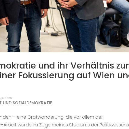
mokratie und ihr Verhältnis z
einer Fokussierung auf Wien u
gories
T UND SOZIALDEMOKRATIE
nden – eine Gratwanderung, die vor allem der
er-Arbeit wurde im Zuge meines Studiums der Politikwissen