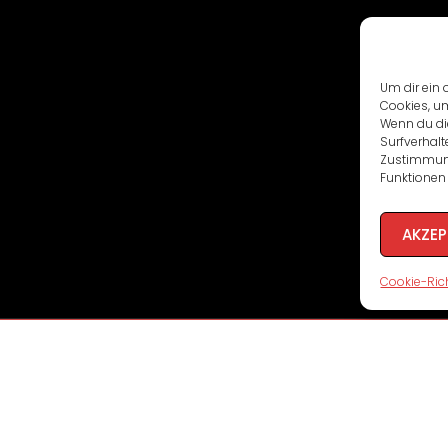
Um dir ein 
Cookies, u
Wenn du di
Surfverhalt
Zustimmung
Funktionen 
AKZEP
Cookie-Rich