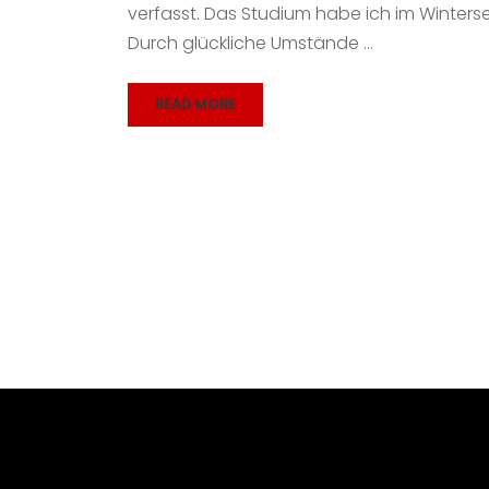
verfasst. Das Studium habe ich im Winter
Durch glückliche Umstände …
READ MORE