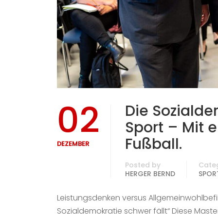
02
Die Sozialde
Sport – Mit 
Fußball.
DEZEMBER
Posted by
Cate
HERGER BERND
SPOR
Leistungsdenken versus Allgemeinwohlbefi
Sozialdemokratie schwer fällt“ Diese Mast