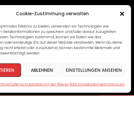
Cookie-Zustimmung verwalten
optimales Erlebnis zu bieten, verwenden wir Technologien wie
m Geräteinformationen zu speichern und/oder darauf zuzugreifen.
esen Technologien zustimmst, können wir Daten wie das
en oder eindeutige IDs auf dieser Website verarbeiten. Wenn du deine
 nicht erteilst oder zurückziehst, können bestimmte Merkmale und
beeinträchtigt werden.
TIEREN
ABLEHNEN
EINSTELLUNGEN ANSEHEN
tlinie
Datenschutzerklärung der Wiener Bildungsakademie
Impressum