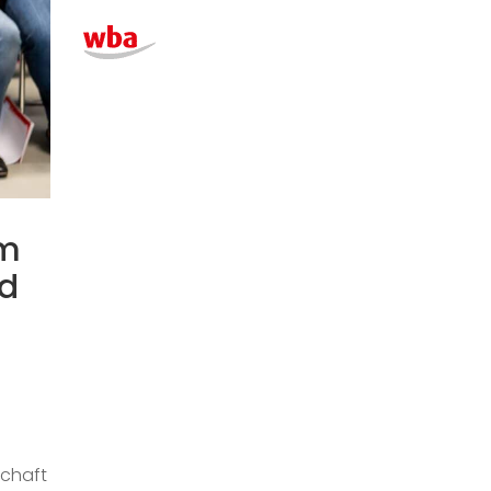
um
nd
schaft