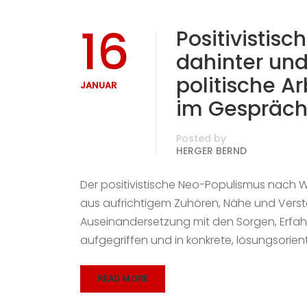
16
Positivistis
dahinter und
politische A
JANUAR
im Gespräch
Posted by
HERGER BERND
Der positivistische Neo-Populismus nach Wo
aus aufrichtigem Zuhören, Nähe und Verstä
Auseinandersetzung mit den Sorgen, Erfa
aufgegriffen und in konkrete, lösungsorient
READ MORE