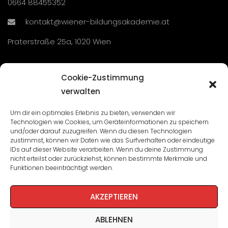
0664 88455352
kontakt@wiener-bildungsakademie.at
Praterstraße 25a, 1020 Wien
Übersicht
Cookie-Zustimmung
verwalten
Seminare und Veranstaltungen
Um dir ein optimales Erlebnis zu bieten, verwenden wir
Technologien wie Cookies, um Geräteinformationen zu speichern
Lehrgänge
und/oder darauf zuzugreifen. Wenn du diesen Technologien
zustimmst, können wir Daten wie das Surfverhalten oder eindeutige
WBA: Direktion und Team
IDs auf dieser Website verarbeiten. Wenn du deine Zustimmung
nicht erteilst oder zurückziehst, können bestimmte Merkmale und
Impressum
/
Datenschutz
Funktionen beeinträchtigt werden.
Cookie-Richtlinie
AKZEPTIEREN
ABLEHNEN