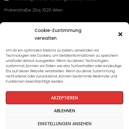
Praterstraße 25a, 1020 Wien
Übersicht
Cookie-Zustimmung
verwalten
Seminare und Veranstaltungen
Um dir ein optimales Erlebnis zu bieten, verwenden wir
Technologien wie Cookies, um Geräteinformationen zu speichern
Lehrgänge
und/oder darauf zuzugreifen. Wenn du diesen Technologien
zustimmst, können wir Daten wie das Surfverhalten oder eindeutige
WBA: Direktion und Team
IDs auf dieser Website verarbeiten. Wenn du deine Zustimmung
nicht erteilst oder zurückziehst, können bestimmte Merkmale und
Impressum
/
Datenschutz
Funktionen beeinträchtigt werden.
Cookie-Richtlinie
AKZEPTIEREN
ABLEHNEN
EINSTELLUNGEN ANSEHEN