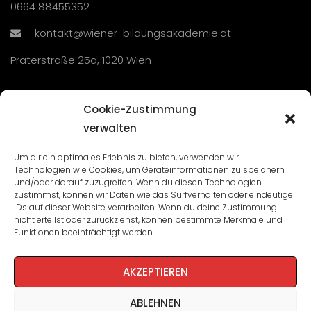
0664 88455352
kontakt@wiener-bildungsakademie.at
Praterstraße 25a, 1020 Wien
Übersicht
Cookie-Zustimmung
verwalten
Seminare und Veranstaltungen
Um dir ein optimales Erlebnis zu bieten, verwenden wir
Technologien wie Cookies, um Geräteinformationen zu speichern
Lehrgänge
und/oder darauf zuzugreifen. Wenn du diesen Technologien
zustimmst, können wir Daten wie das Surfverhalten oder eindeutige
WBA: Direktion und Team
IDs auf dieser Website verarbeiten. Wenn du deine Zustimmung
nicht erteilst oder zurückziehst, können bestimmte Merkmale und
Impressum
/
Datenschutz
Funktionen beeinträchtigt werden.
Cookie-Richtlinie
AKZEPTIEREN
ABLEHNEN