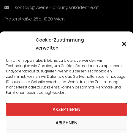
kontakt@wiener-bildungsakademie.at
Praterstraße 25a, 1020 Wien
Übersicht
Cookie-Zustimmung
verwalten
Seminare und Veranstaltungen
Um dir ein optimales Erlebnis zu bieten, verwenden wir
Technologien wie Cookies, um Geräteinformationen zu speichern
Lehrgänge
und/oder darauf zuzugreifen. Wenn du diesen Technologien
zustimmst, können wir Daten wie das Surfverhalten oder eindeutige
WBA: Direktion und Team
IDs auf dieser Website verarbeiten. Wenn du deine Zustimmung
nicht erteilst oder zurückziehst, können bestimmte Merkmale und
Impressum
/
Datenschutz
Funktionen beeinträchtigt werden.
Cookie-Richtlinie
AKZEPTIEREN
ABLEHNEN