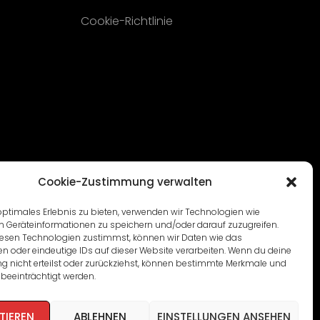
Cookie-Richtlinie
Cookie-Zustimmung verwalten
optimales Erlebnis zu bieten, verwenden wir Technologien wie
m Geräteinformationen zu speichern und/oder darauf zuzugreifen.
esen Technologien zustimmst, können wir Daten wie das
en oder eindeutige IDs auf dieser Website verarbeiten. Wenn du deine
 nicht erteilst oder zurückziehst, können bestimmte Merkmale und
beeinträchtigt werden.
TIEREN
ABLEHNEN
EINSTELLUNGEN ANSEHEN