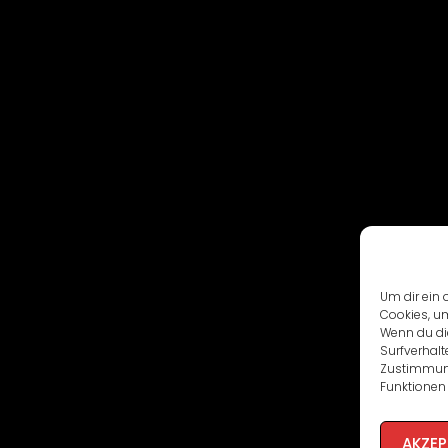
Um dir ein 
Cookies, u
Wenn du di
Surfverhalt
Zustimmung
Funktionen 
AKZEP