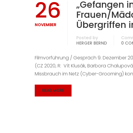
26
„Gefangen im
Frauen/Mädc
Übergriffen 
NOVEMBER
Posted by
Com
HERGER BERND
0 CO
Filmvorführung / Gespräch 9. Dezember 20
(CZ 2020, R: Vít Klusák, Barbora Chalupová
Missbrauch im Netz (Cyber-Grooming) konfr
READ MORE