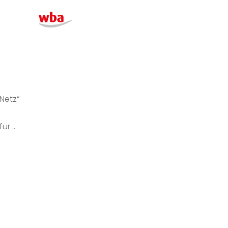
Netz“
für …