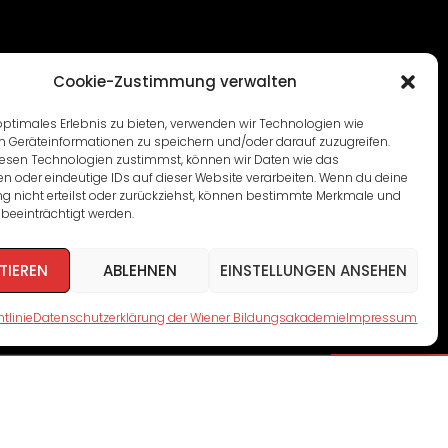
Cookie-Zustimmung verwalten
optimales Erlebnis zu bieten, verwenden wir Technologien wie
m Geräteinformationen zu speichern und/oder darauf zuzugreifen.
esen Technologien zustimmst, können wir Daten wie das
en oder eindeutige IDs auf dieser Website verarbeiten. Wenn du deine
 nicht erteilst oder zurückziehst, können bestimmte Merkmale und
beeinträchtigt werden.
TIEREN
ABLEHNEN
EINSTELLUNGEN ANSEHEN
tlinie
Datenschutzerklärung der Wiener Bildungsakademie
Impressum