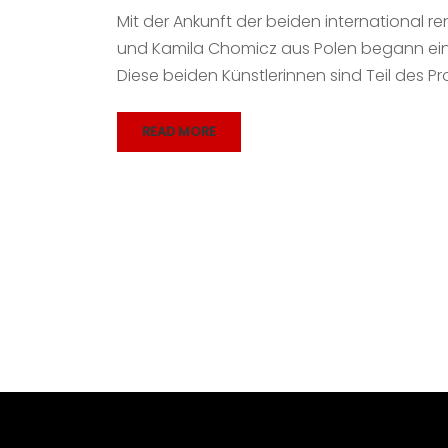
Mit der Ankunft der beiden international
und Kamila Chomicz aus Polen begann ein in
Diese beiden Künstlerinnen sind Teil des Pro
READ MORE