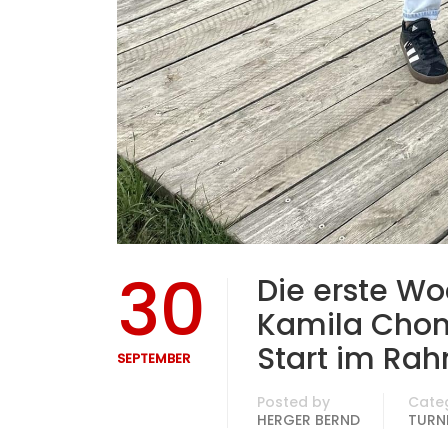
30
Die erste W
Kamila Chom
Start im Rah
SEPTEMBER
Posted by
Cate
HERGER BERND
TURNI