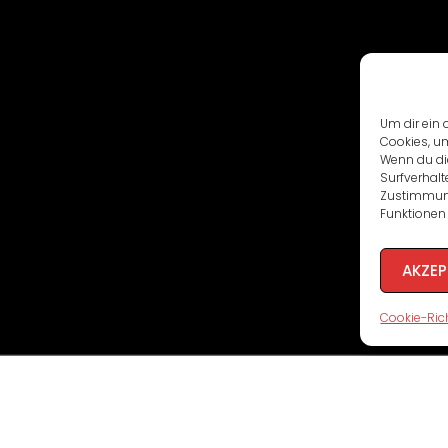
Um dir ein 
Cookies, u
Wenn du di
Surfverhalt
Zustimmung
Funktionen 
AKZEP
Cookie-Rich