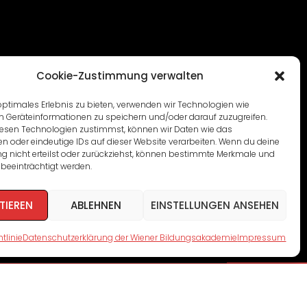
Cookie-Zustimmung verwalten
optimales Erlebnis zu bieten, verwenden wir Technologien wie
m Geräteinformationen zu speichern und/oder darauf zuzugreifen.
esen Technologien zustimmst, können wir Daten wie das
en oder eindeutige IDs auf dieser Website verarbeiten. Wenn du deine
 nicht erteilst oder zurückziehst, können bestimmte Merkmale und
beeinträchtigt werden.
TIEREN
ABLEHNEN
EINSTELLUNGEN ANSEHEN
tlinie
Datenschutzerklärung der Wiener Bildungsakademie
Impressum