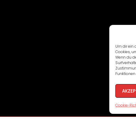
Um dir ein 
Cookies, u
Wenn du di
Surfverhalt
Zustimmung
Funktionen 
AKZEP
Cookie-Rich