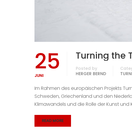
25
Turning the 
Posted by
Cate
HERGER BERND
TURNI
JUNI
Im Rahmen des europäischen Projekts Turnin
Schweden, Griechenland und den Niederlan
Klimawandels und die Rolle der Kunst und Kul
READ MORE