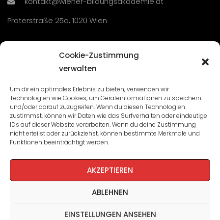
kontakt@wiener-bildungsakademie.at
Praterstraße 25a, 1020 Wien
Übersicht
Cookie-Zustimmung
verwalten
Seminare und Veranstaltungen
Um dir ein optimales Erlebnis zu bieten, verwenden wir
Technologien wie Cookies, um Geräteinformationen zu speichern
Lehrgänge
und/oder darauf zuzugreifen. Wenn du diesen Technologien
zustimmst, können wir Daten wie das Surfverhalten oder eindeutige
WBA: Direktion und Team
IDs auf dieser Website verarbeiten. Wenn du deine Zustimmung
nicht erteilst oder zurückziehst, können bestimmte Merkmale und
Impressum
/
Datenschutz
Funktionen beeinträchtigt werden.
Cookie-Richtlinie
AKZEPTIEREN
ABLEHNEN
EINSTELLUNGEN ANSEHEN