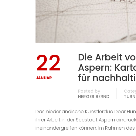
22
Die Arbeit v
Aspern: Kart
für nachhalt
JANUAR
Posted by
Cate
HERGER BERND
TURNI
Das niederländische Künstlerduo Dear Hun
ihrer Arbeit in der Seestadt Aspern eindruc
ineinandergreifen können. Im Rahmen des e