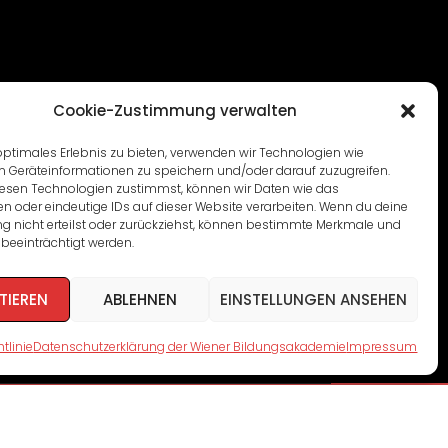
Cookie-Zustimmung verwalten
optimales Erlebnis zu bieten, verwenden wir Technologien wie
m Geräteinformationen zu speichern und/oder darauf zuzugreifen.
esen Technologien zustimmst, können wir Daten wie das
en oder eindeutige IDs auf dieser Website verarbeiten. Wenn du deine
 nicht erteilst oder zurückziehst, können bestimmte Merkmale und
beeinträchtigt werden.
TIEREN
ABLEHNEN
EINSTELLUNGEN ANSEHEN
tlinie
Datenschutzerklärung der Wiener Bildungsakademie
Impressum