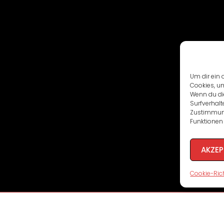
Um dir ein 
Cookies, u
Wenn du di
Surfverhalt
Zustimmung
Funktionen 
AKZEP
Cookie-Rich