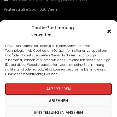
Praterstraße 25a, 1020 Wien
Übersicht
Cookie-Zustimmung
verwalten
Seminare und Veranstaltungen
Um dir ein optimales Erlebnis zu bieten, verwenden wir
Technologien wie Cookies, um Geräteinformationen zu speichern
Lehrgänge
und/oder darauf zuzugreifen. Wenn du diesen Technologien
zustimmst, können wir Daten wie das Surfverhalten oder eindeutige
WBA: Direktion und Team
IDs auf dieser Website verarbeiten. Wenn du deine Zustimmung
nicht erteilst oder zurückziehst, können bestimmte Merkmale und
Impressum
/
Datenschutz
Funktionen beeinträchtigt werden.
Cookie-Richtlinie
AKZEPTIEREN
ABLEHNEN
EINSTELLUNGEN ANSEHEN