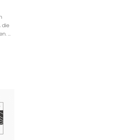
n
 die
en. …